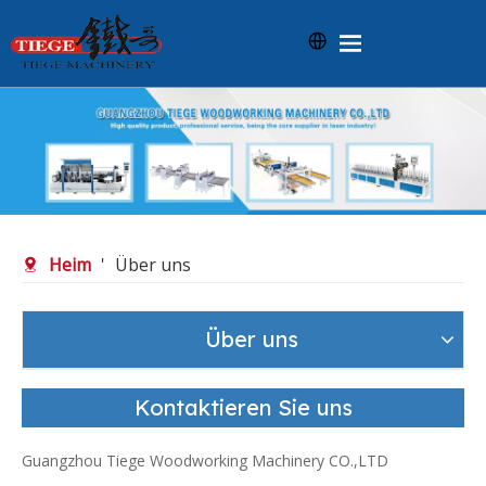
Heim
Produkte
Über uns
Nachricht
Heim
'
Über uns
Wissen
Kontaktieren Sie uns
Über uns
Rückmeldung
Kontaktieren Sie uns
Guangzhou Tiege Woodworking Machinery CO.,LTD